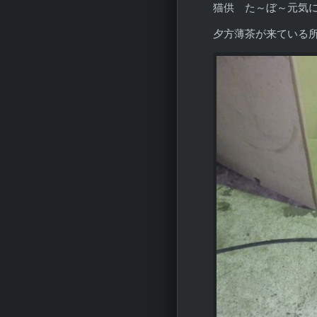
猫供 た～ぼ～元気
夕方薄茶が来ている