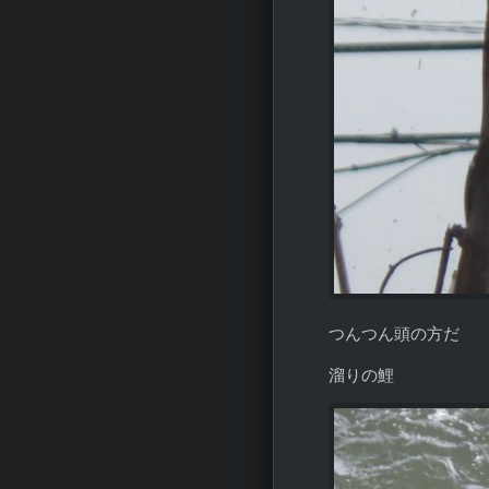
つんつん頭の方だ
溜りの鯉