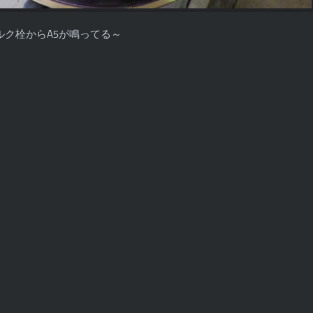
ルク栓からA5が鳴ってる～