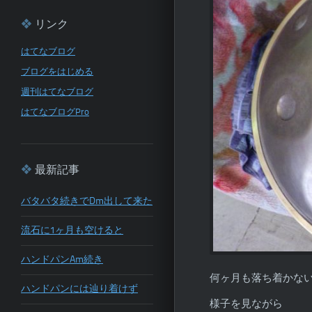
リンク
はてなブログ
ブログをはじめる
週刊はてなブログ
はてなブログPro
最新記事
バタバタ続きでDm出して来た
流石に1ヶ月も空けると
ハンドパンAm続き
何ヶ月も落ち着かな
ハンドパンには辿り着けず
様子を見ながら