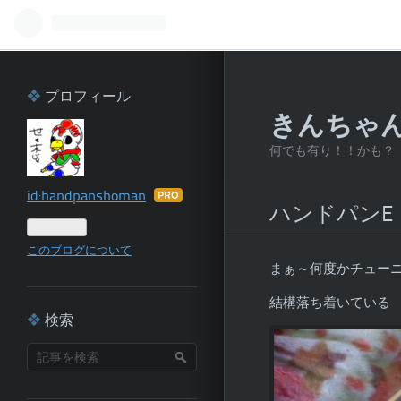
プロフィール
きんちゃ
何でも有り！！かも？
id:handpanshoman
はて
ハンドパンE 
なブ
ログ
このブログについて
Pro
まぁ～何度かチュー
結構落ち着いている
検索