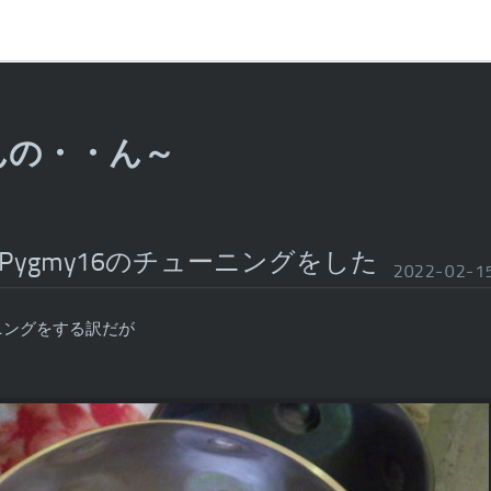
んの・・ん～
Pygmy16のチューニングをした
2022
-
02
-
1
ニングをする訳だが