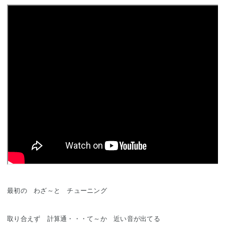
最初の わざ～と チューニング
取り合えず 計算通・・・て～か 近い音が出てる