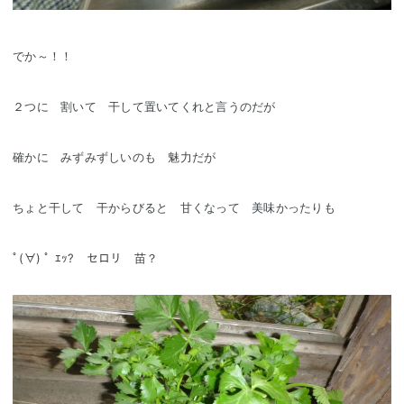
でか～！！
２つに 割いて 干して置いてくれと言うのだが
確かに みずみずしいのも 魅力だが
ちょと干して 干からびると 甘くなって 美味かったりも
ﾟ(∀) ﾟ ｴｯ? セロリ 苗？