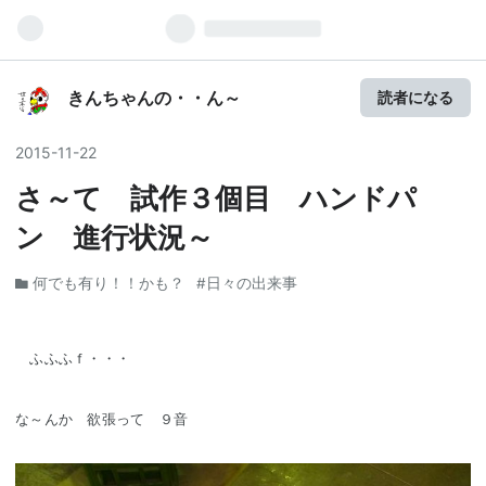
きんちゃんの・・ん～
読者になる
2015
-
11
-
22
さ～て 試作３個目 ハンドパ
ン 進行状況～
何でも有り！！かも？
#日々の出来事
ふふふｆ・・・
な～んか 欲張って ９音