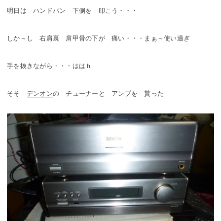
明日は ハンドパン 下側を 叩こう・・・
しか～し 右肩裏 肩甲骨の下が 痛い・・・まぁ～使い過ぎ
手を抜きながら・・・ははｈ
そそ
デンオン
の チューナーと アンプを 貰った