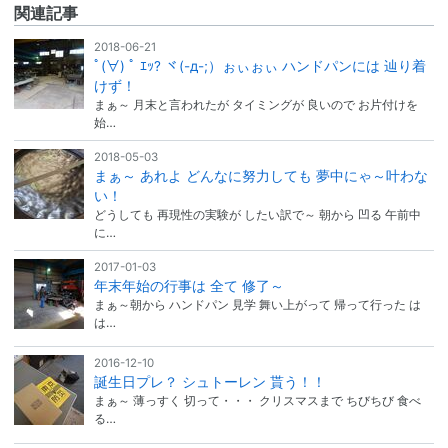
関連記事
2018-06-21
ﾟ(∀) ﾟ ｴｯ? ヾ(-д-;）ぉぃぉぃ ハンドパンには 辿り着
けず！
まぁ～ 月末と言われたが タイミングが 良いので お片付けを
始…
2018-05-03
まぁ～ あれよ どんなに努力しても 夢中にゃ～叶わな
い！
どうしても 再現性の実験が したい訳で～ 朝から 凹る 午前中
に…
2017-01-03
年末年始の行事は 全て 修了～
まぁ～朝から ハンドパン 見学 舞い上がって 帰って行った は
は…
2016-12-10
誕生日プレ？ シュトーレン 貰う！！
まぁ～ 薄っすく 切って・・・ クリスマスまで ちびちび 食べ
る…