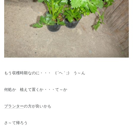
もう収穫時期なのに・・・ (´ヘ｀;) う～ん
何処か 植えて置くか・・・て～か
プランター
の方が良いかも
さ～て帰ろう