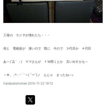
工場の ラジヲが壊れたら・・・
埃と 電磁波が 凄いので 既に 今ので ３代目か ４代目
あ～(´Д｀；) ママさんが ＦＭ聞くとか 言い出すかも～
～☆。.:*:・'゜ヽ( ´ー`)ノ んじゃ まったね～♪
handpanshoman
2015-11-22 19:12