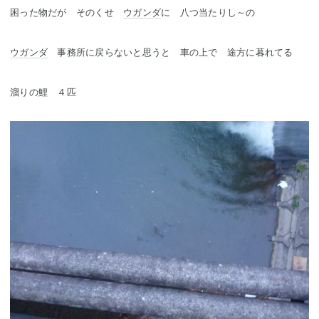
困った物だが そのくせ
ウガンダ
に 八つ当たりし～の
ウガンダ
事務所に戻らないと思うと 車の上で 途方に暮れてる
溜りの鯉 ４匹