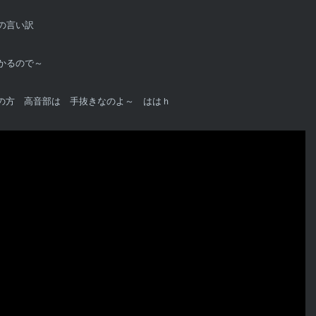
の言い訳
かるので～
後の方 高音部は 手抜きなのよ～ ははｈ