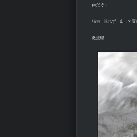
雨だぞ～
猫供 現れず 出して置
激流鯉