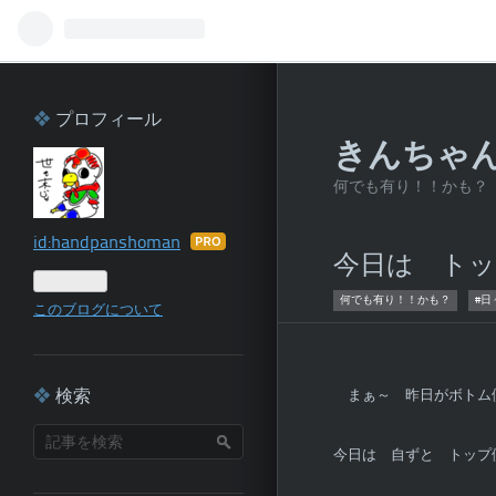
プロフィール
きんちゃ
何でも有り！！かも？
id:handpanshoman
はて
今日は ト
なブ
ログ
何でも有り！！かも？
#日
このブログについて
Pro
検索
まぁ～ 昨日がボトム
今日は 自ずと トップ