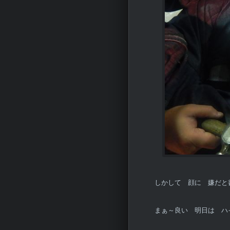
しかして 顔に 嫌だと書
まぁ～良い 明日は ハ