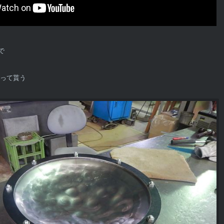
で
打って貰う