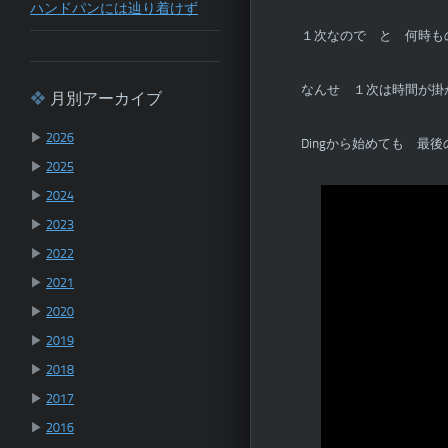
ハンドパンには辿り着けず
１次なので と 何時も
なんせ １次は時間が掛
月別アーカイブ
▶
2026
Dingから始めても 最
▶
2025
▶
2024
▶
2023
▶
2022
▶
2021
▶
2020
▶
2019
▶
2018
▶
2017
▶
2016