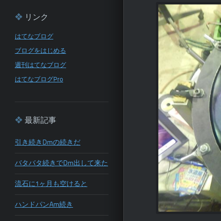
リンク
はてなブログ
ブログをはじめる
週刊はてなブログ
はてなブログPro
最新記事
引き続きDmの続きだ
バタバタ続きでDm出して来た
流石に1ヶ月も空けると
ハンドパンAm続き