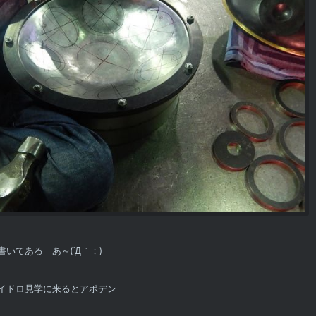
いてある あ～(´Д｀；)
イドロ見学に来るとアポデン