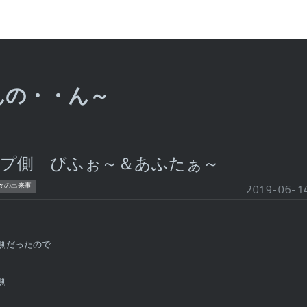
んの・・ん～
ップ側 びふぉ～＆あふたぁ～
々の出来事
2019
-
06
-
1
側だったので
側